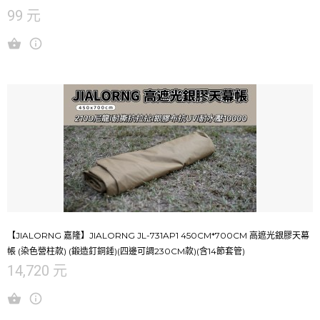
99 元
【JIALORNG 嘉隆】JIALORNG JL-731AP1 450CM*700CM 高遮光銀膠天幕
帳 (染色營柱款) (鍛造釘銅錘)(四邊可調230CM款)(含14節套管)
14,720 元