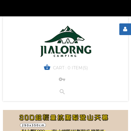
CART :
0 ITEM(S)