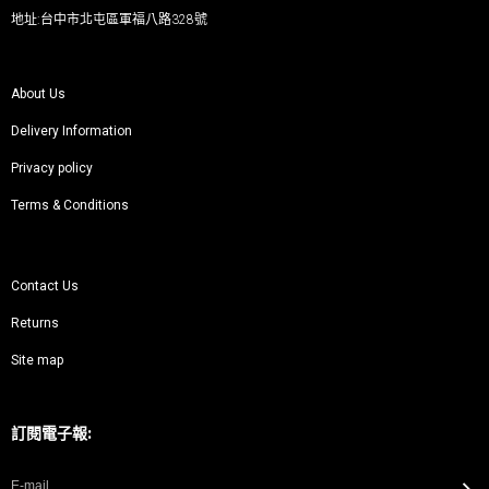
地址:台中市北屯區軍福八路328號
About Us
Delivery Information
Privacy policy
Terms & Conditions
Contact Us
Returns
Site map
訂閱電子報: