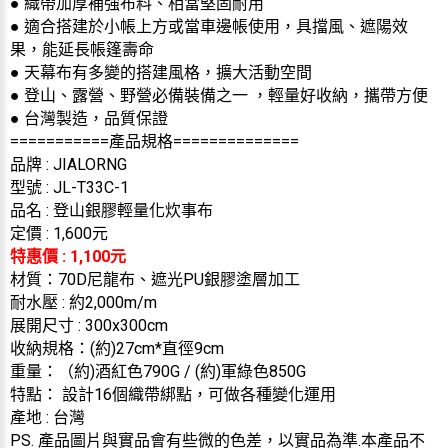
● 織帶加厚補強布料、相當堅固耐用
● 適合搭建於小帳上方或當車邊帳使用，具擋風、遮陽效
果，能延長帳篷壽命
● 天幕布有多變的搭建風格，擴大活動空間
● 登山、露營、野營必備裝備之一 ，輕量好收納，攜帶方便
● 台灣製造，品質保證
===========產品規格==============
品牌 : JIALORNG
型號 : JL-T33C-1
品名 : 登山銀膠輕量化炊事布
定價 : 1,600元
特惠價 : 1,100元
材質：70D尼龍布、遮光PU銀膠塗層加工
耐水壓 : 約2,000m/m
展開尺寸 : 300x300cm
收納規格：(約)27cm*直徑9cm
重量：（約)酒紅色790G / (約)軍綠色850G
特點： 設計16個織帶綁點，可做各種變化運用
產地 : 台灣
PS. 產品圖片與實品會有些微的色差，以實品為準.本產品不