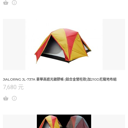
JIALORNG JL-737A 豪華高遮光銀膠帳 (鋁合金營柱款)加210D尼龍地布組
7,680 元