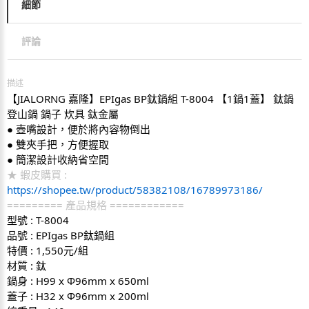
細節
評論
描述
【JIALORNG 嘉隆】EPIgas BP鈦鍋組 T-8004 【1鍋1蓋】 鈦鍋 
登山鍋 鍋子 炊具 鈦金屬
● 壺嘴設計，便於將內容物倒出
● 雙夾手把，方便握取
● 簡潔設計收納省空間
★ 蝦皮購買 : 
https://shopee.tw/product/58382108/16789973186/
========= 產品規格 ============
型號 : T-8004
品號 : EPIgas BP鈦鍋組
特價 : 1,550元/組
材質 : 鈦
鍋身 : H99 x Φ96mm x 650ml
蓋子 : H32 x Φ96mm x 200ml