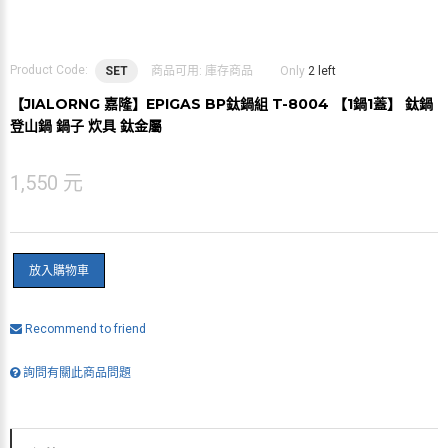
Product Code:
SET
商品可用:
庫存商品
Only
2 left
【JIALORNG 嘉隆】EPIGAS BP鈦鍋組 T-8004 【1鍋1蓋】 鈦鍋
登山鍋 鍋子 炊具 鈦金屬
1,550 元
放入購物車
Recommend to friend
詢問有關此商品問題