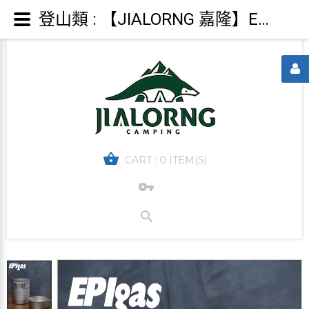
登山類 : 【JIALORNG 嘉隆】EPIgas BP鈦鍋組 T-8004 【1鍋1蓋】 鈦鍋 登山鍋 鍋子 炊具 鈦金屬
CART :
0 ITEM(S)