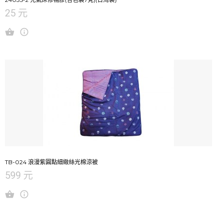
25 元
TB-024 浪漫紫圓點細緻絲光棉涼被
599 元