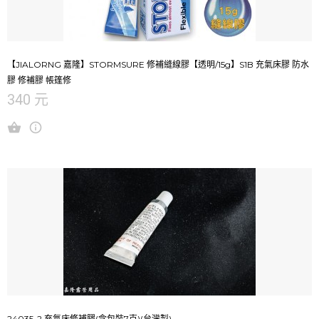
【JIALORNG 嘉隆】STORMSURE 修補縫線膠【透明/15g】S1B 充氣床膠 防水
膠 修補膠 帳篷修
340 元
24035-2 充氣床修補膠(含包裝7克)(台灣製)