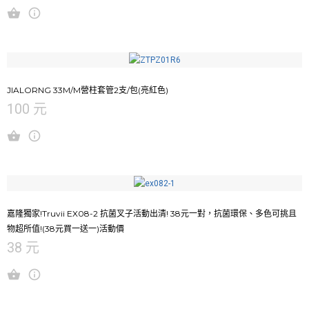
JIALORNG 33M/M營柱套管2支/包(亮紅色)
100 元
嘉隆獨家!Truvii EX08-2 抗菌叉子活動出清! 38元一對，抗菌環保、多色可挑且
物超所值!(38元買一送一)活動價
38 元