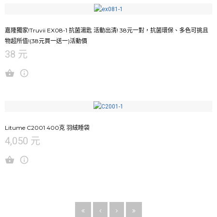
嘉隆獨家!Truvii EX08-1 抗菌湯匙 活動出清! 38元一對，抗菌環保、多色可挑且
物超所值!(38元買一送一)活動價
38 元
Litume C2001 400克 羽絨睡袋
4,050 元