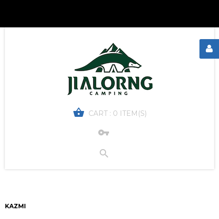
CART :
0 ITEM(S)
KAZMI