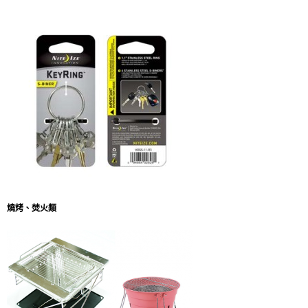
燒烤、焚火類