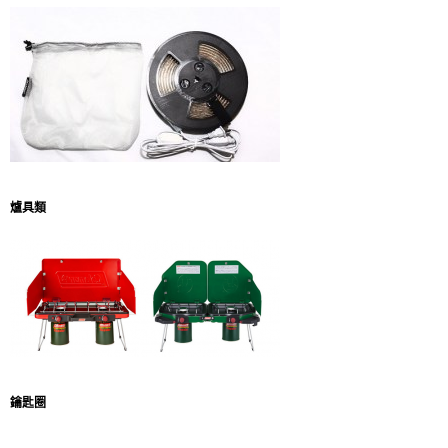
爐具類
鑰匙圈