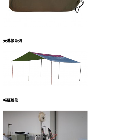
天幕帳系列
帳篷維修