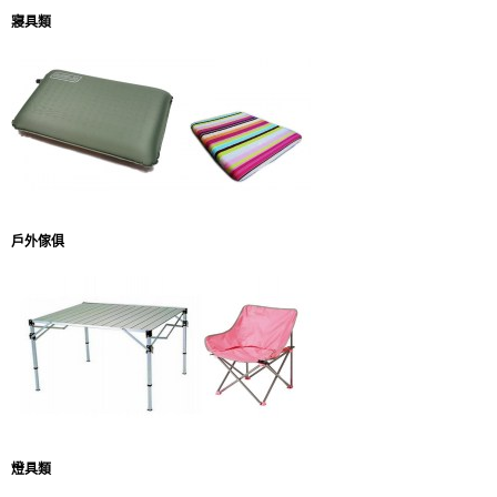
寢具類
戶外傢俱
燈具類