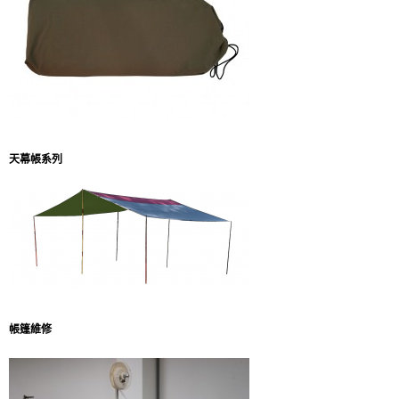
天幕帳系列
帳篷維修