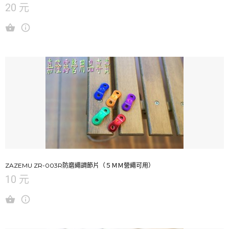
20 元
ZAZEMU ZR-003R防磨繩調節片（５ＭＭ營繩可用）
10 元