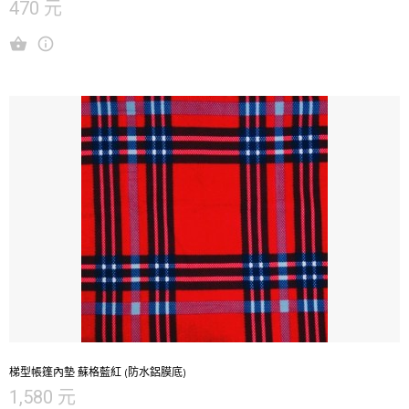
470 元
梯型帳篷內墊 蘇格藍紅 (防水鋁膜底)
1,580 元