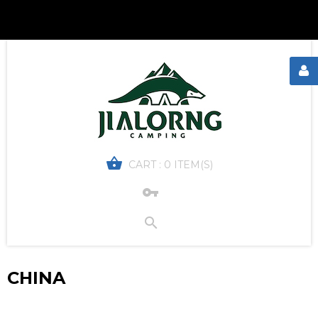
CART :
0 ITEM(S)
CHINA