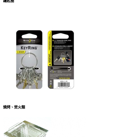
鑰匙圈
燒烤、焚火類