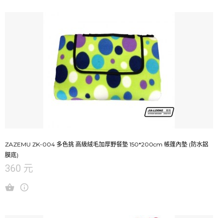
ZAZEMU ZK-004 多色挑 高級絨毛加厚野餐墊 150*200cm 帳篷內墊 (防水鋁
膜底)
360 元