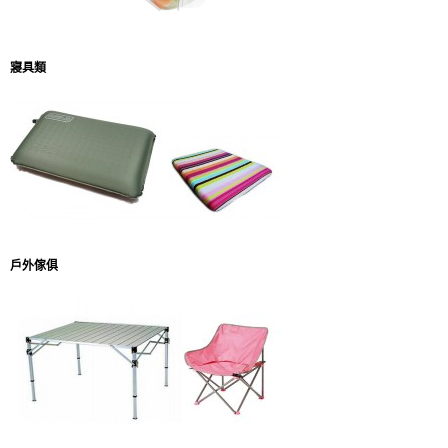
寢具類
戶外傢俱