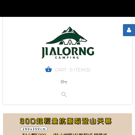
CART :
0 ITEM(S)