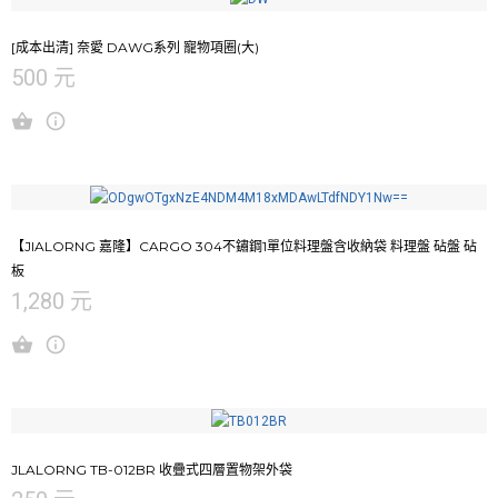
[成本出清] 奈愛 DAWG系列 寵物項圈(大)
500 元
【JIALORNG 嘉隆】CARGO 304不鏽鋼1單位料理盤含收納袋 料理盤 砧盤 砧
板
1,280 元
JLALORNG TB-012BR 收疊式四層置物架外袋