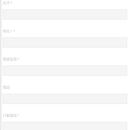
名字 *
地址 1 *
郵遞區號 *
電話
行動電話 *